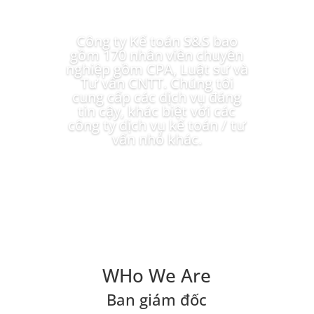
Công ty Kế toán S&S bao
gồm 170 nhân viên chuyên
nghiệp gồm CPA, Luật sư và
Tư vấn CNTT. Chúng tôi
cung cấp các dịch vụ đáng
tin cậy, khác biệt với các
công ty dịch vụ kế toán / tư
vấn nhỏ khác.
WHo We Are
Ban giám đốc