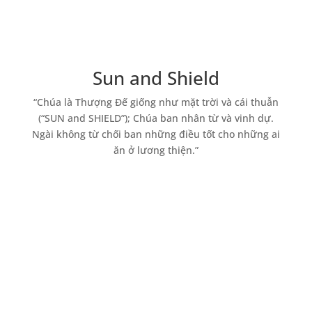
Sun and Shield
“Chúa là Thượng Đế giống như mặt trời và cái thuẫn
(“SUN and SHIELD”); Chúa ban nhân từ và vinh dự.
Ngài không từ chối ban những điều tốt cho những ai
ăn ở lương thiện.”
Với khách hàng
Sun
: Cung cấp thông tin rõ ràng và
chính xác / Trình bày phương pháp và
giải pháp tốt nhất cho câu hỏi hiện tại
của khách hàng