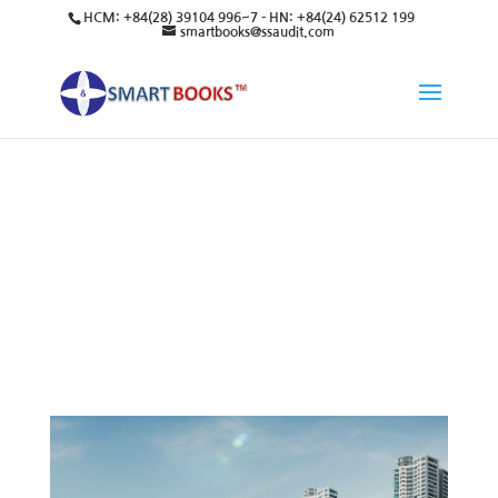
HCM: +84(28) 39104 996~7 - HN: +84(24) 62512 199
smartbooks@ssaudit.com
S&S Auditing and Consulting
Co., Ltd.
Website